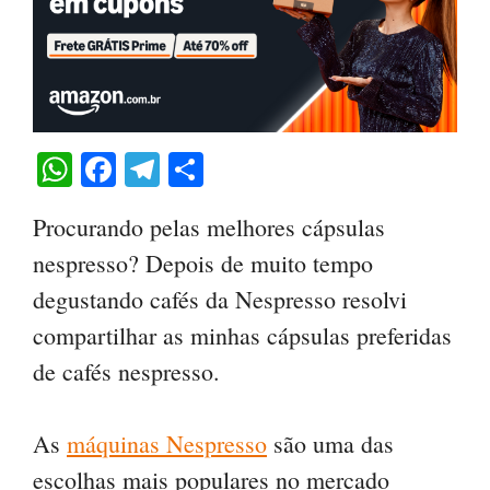
W
Fa
Te
C
ha
ce
le
o
Procurando pelas melhores cápsulas
ts
bo
gr
m
nespresso? Depois de muito tempo
A
ok
a
pa
degustando cafés da Nespresso resolvi
pp
m
rti
compartilhar as minhas cápsulas preferidas
lh
de cafés nespresso.
ar
As
máquinas Nespresso
são uma das
escolhas mais populares no mercado