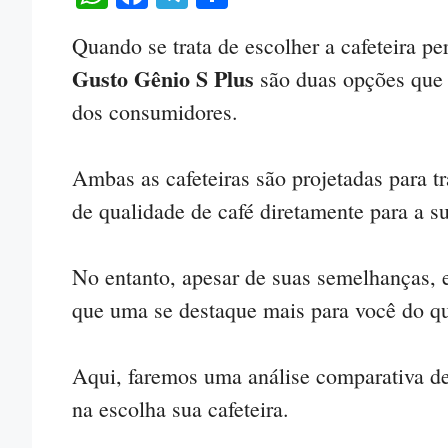
ha
ce
le
o
Quando se trata de escolher a cafeteira per
ts
bo
gr
m
Gusto Gênio S Plus
são duas opções que 
A
ok
a
pa
dos consumidores.
pp
m
rti
lh
Ambas as cafeteiras são projetadas para t
ar
de qualidade de café diretamente para a s
No entanto, apesar de suas semelhanças, 
que uma se destaque mais para você do qu
Aqui, faremos uma análise comparativa d
na escolha sua cafeteira.