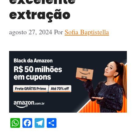
extração
agosto 27, 2024
Por
Sofia Baptistella
W
Fa
Te
C
ha
ce
le
o