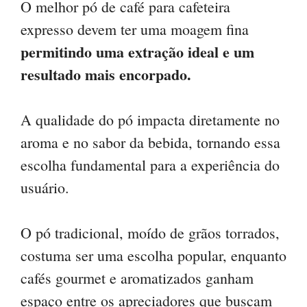
O melhor pó de café para cafeteira
ts
bo
gr
m
expresso devem ter uma moagem fina
A
ok
a
pa
permitindo uma extração ideal e um
pp
m
rti
resultado mais encorpado.
lh
ar
A qualidade do pó impacta diretamente no
aroma e no sabor da bebida, tornando essa
escolha fundamental para a experiência do
usuário.
O pó tradicional, moído de grãos torrados,
costuma ser uma escolha popular, enquanto
cafés gourmet e aromatizados ganham
espaço entre os apreciadores que buscam