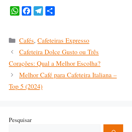
W
Fa
Te
C
ha
ce
le
o
ts
bo
gr
m
A
ok
a
pa
Categorias
Cafés
,
Cafeteiras Expresso
pp
m
rti
Cafeteira Dolce Gusto ou Três
lh
Corações: Qual a Melhor Escolha?
ar
Melhor Café para Cafeteira Italiana –
Top 5 (2024)
Pesquisar