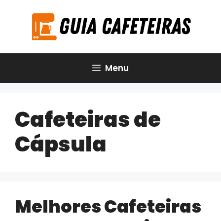
Pular
para
o
conteúdo
Menu
Cafeteiras de
Cápsula
Melhores Cafeteiras