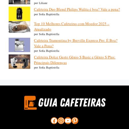
por Liliane
Cafeteira Duo Blend Philips Walita é boa? Vale a pena?
por Sofia Baptistella
Top 10 Melhores Cafeteiras com Moedor 2025 –
Atualizado
por Sofia Baptistella
Cafeteira Tramontina by Breville Express Pro: É Boa?
Vale a Pena?
por Sofia Baptistella
Cafeteira Dolce Gusto Gênio S Basic e Gênio S Plus:
Principais Diferenças
por Sofia Baptistella
Facebook
Instagram
YouTube
Pinterest