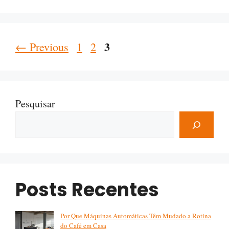
Page
3
Page
Page
←
Previous
1
2
Pesquisar
Posts Recentes
Por Que Máquinas Automáticas Têm Mudado a Rotina
do Café em Casa